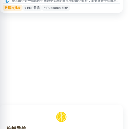
企耳ERP是一款面向中国跨境卖家的日本电商ERP软件，主要服务于在日本乐
天、Yahoo! JAPAN、Amazon Japan、WOWMA等平台开店的商家。系统
数据与报表
# ERP系统
# Ruaketen ERP
围绕日本电商订单处理、店铺管理和跨平台运营需求，提供适用于日本市场的
ERP工具支持，帮助卖家提升订单管理效率，适合关注日本乐天ERP、日本雅
虎ERP、日本亚马逊ERP及日本跨境电商软件的用户了解。
柠檬导航