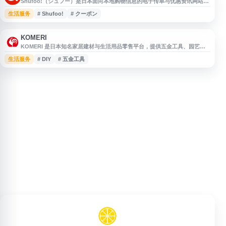
Shufoo!（シュフー）是日本面向本地购物信息的电子传单与优惠资讯网站，
提供超市、药妆店、家居卖场、家电、时尚零售等店铺的最新チラシ、特卖、
生活服务
# Shufoo!
# クーポン
折扣、优惠券、活动、初卖和福袋信息。用户可按地区查看附近商家的促销内
容，便于比较价格与规划日常购物。
KOMERI
KOMERI 是日本知名家居建材与生活用品零售平台，提供五金工具、园艺用
品、农业资材、家装材料、日用品等商品信息与在线购物服务。网站面向家庭
生活服务
# DIY
# 五金工具
装修、园艺种植、农业生产及日常生活需求，支持用户按品类查找商品、了解
门店与促销信息，适合需要选购 DIY、家居维护和农村生活相关用品的用户参
考。