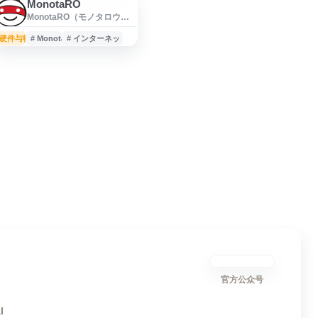
MonotaRO
MonotaRO（モノタロウ）
是面向制造业、工程施工、
汽车维修等现场作业场景的
硬件与物联
# MonotaRO
# インターネットショップ
日本工业用品与办公用品电
商平台，提供工具、安全防
护用品、包装物流用品、清
洁用品、办公用品、生产加
工用品、FA机械部件、汽车
及工程相关用品等品类。网
站收录大量商品信息，支持
线上检索、选购与订购，适
合企业采购、工厂维护和现
场作业物资补给参考。
官方公众号
I