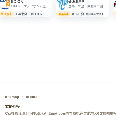
EDION
企耳ERP
EDION（エディオン）是日
企耳ERP是一款面向中国跨
本家电量贩连锁品牌的官方
境卖家的日本电商ERP软
通販网站，依托全国 1,200
件，主要服务于在日本乐
生活服务
# AV機器
# EDION
数据与报表
# ERP系统
# Ruaketen ERP
家以上门店网络，提供线上
天、Yahoo! JAPAN、
购物与购买后的售后服务支
Amazon Japan、WOWMA
持。网站销售家电、空调、
等平台开店的商家。系统围
生活家电、数码相机、电
绕日本电商订单处理、店铺
脑、影音设备、美容健康用
管理和跨平台运营需求，提
品、游戏玩具、钟表、办公
供适用于日本市场的ERP工
用品、车用品、自行车、运
具支持，帮助卖家提升订单
动用品、杂货、食品及酒类
管理效率，适合关注日本乐
等商品，适合有日本家电与
天ERP、日本雅虎ERP、日
日用品购买需求的用户浏览
本亚马逊ERP及日本跨境电
使用。
商软件的用户了解。
sitemap
robots
友情链接
Crx搜搜
流量刊
闪电图床
AllEmoticon
奈导航
电商导航网
XR导航
啪唧A