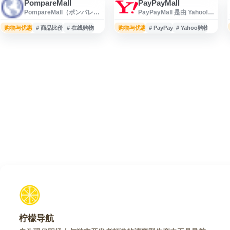
PompareMall
PayPayMall
PompareMall（ポンパレモ
PayPayMall 是由 Yahoo!
ール）是日本面向消费者的
JAPAN 运营的日本综合在线
综合购物平台，提供服饰、
购物平台，现已整合至
购物与优惠
# 商品比价
# 在线购物
购物与优惠
# PayPay
# Yahoo购物
美妆、家居、食品、数码、
Yahoo! Shopping 体系。网
母婴、日用品等多类商品的
站提供服饰、美妆、家电、
在线选购服务。网站支持按
食品、日用品、数码产品等
商品类别、关键词等方式查
多类商品，并支持 PayPay
找商品，并展示商品详情、
相关支付与积分权益。用户
价格及店铺信息，适合需要
可通过分类浏览、关键词搜
了解日本电商平台、跨境购
索和促销活动查找商品，适
物资源或查找日本本地商品
合关注日本电商购物、
信息的用户参考。
PayPay 优惠和 Yahoo!
JAPAN 购物服
柠檬导航