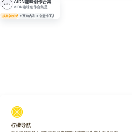
AIDN趣味创作合集
AIDN趣味创作合集是
daniwell 官方网站的内容页
面，收录其个人制作的音
摸鱼神仙站
# 互动内容
# 创意小工具
乐、互动内容、网页应用及
相关创作作品。网站以轻量
有趣的数字创作为特色，适
合用户浏览原创音乐、体验
创意小工具和探索各类在线
内容。页面内容偏向个人创
作展示，适合对日本独立创
作者、趣味网页应用和实验
性互动作品感兴趣的用户访
问。
柠檬导航