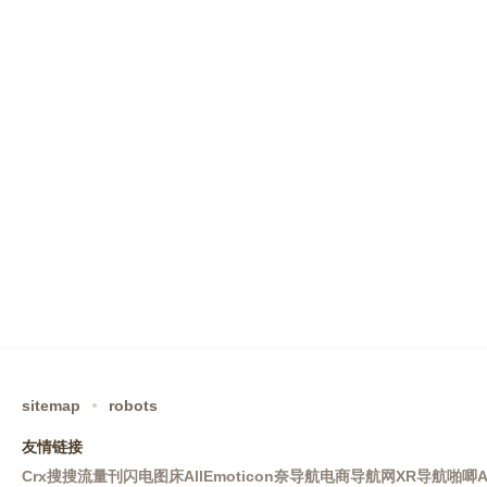
sitemap
robots
友情链接
Crx搜搜
流量刊
闪电图床
AllEmoticon
奈导航
电商导航网
XR导航
啪唧A