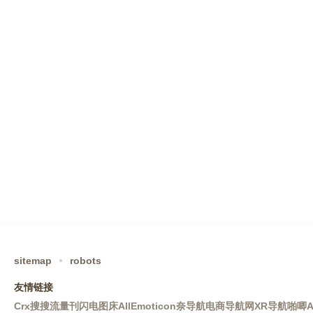
sitemap
robots
友情链接
Crx搜搜
流量刊
闪电图床
AllEmoticon
奈导航
电商导航网
XR导航
啪唧A