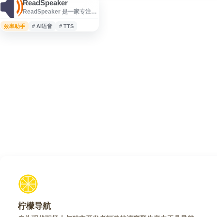
ReadSpeaker
ReadSpeaker 是一家专注于
文本转语音（Text-to-
Speech, TTS）技术的服务
效率助手
# AI语音
# TTS
商，面向教育、企业和嵌入
式系统等场景提供语音合成
解决方案。平台支持 80 多种
语言和 280 多种 AI 语音，可
用于网页朗读、在线学习内
容播报、无障碍访问、客户
服务及应用集成等用途。
ReadSpeaker 适合需要多语
言语音输出、提升内容可访
问性和用户体验的组
柠檬导航