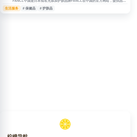
FANCL中国是日本知名无添加护肤品牌FANCL在中国的官方网站，提供品牌
全线产品的在线购物服务。FANCL以"无添加"为核心理念，产品不含防腐
生活服务
# 保健品
# 护肤品
剂、香料、色素等化学添加剂，专注于为消费者提供温和安全的护肤解决方
案。网站涵盖护肤品、营养保健品、美妆等多个品类，包括卸妆油、洁面粉、
精华液、胶原蛋白等明星产品。用户可通过官网了解产品详情、查看成分说
明、获取护肤建议
柠檬导航