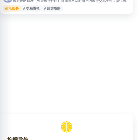
旅游攻略论坛（穷游旅行社区）是面向自助游用户的旅行交流平台，提供游记
攻略、目的地经验、结伴同游、旅行问答、交易置换及旅行服务等内容。用户
生活服务
# 交易置换
# 旅游攻略
可在社区中分享行程见闻、获取出行建议，与其他旅行者互动交流，适合查找
自由行攻略、规划路线和获取实用旅行信息。
柠檬导航