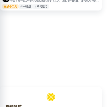
句会了是一款以句子为核心的英语学习工具，主打长句拆解、连词成句和真实
语境练习，帮助用户在理解句子结构的同时积累词汇与表达。网站采用 i+1 难
在线小工具
# i+1难度
# 单词记忆
度递进、即时反馈和闯关式学习方式，适合日常英语自学、单词记忆、口语练
习和听力训练。内容覆盖新概念英语、高考3500词、英语8000句、中小学英
语、四六级、考研及雅思托福等学习场景。
柠檬导航