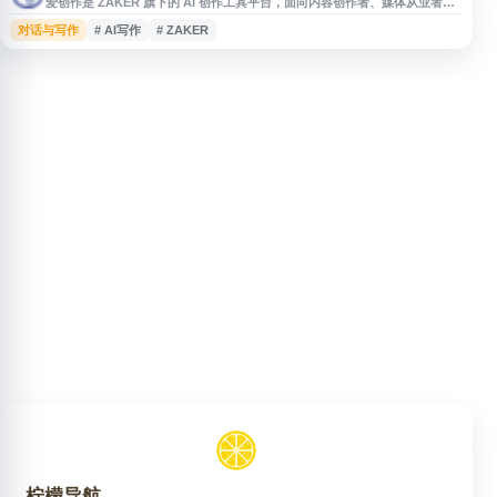
爱创作是 ZAKER 旗下的 AI 创作工具平台，面向内容创作者、媒体从业者及
日常办公用户，提供基于人工智能的文本生成与内容创作辅助服务。网站可用
对话与写作
# AI写作
# ZAKER
于文章写作、文案生成、创意构思等场景，帮助用户提升内容生产效率。作为
AI 写作与创作工具入口，爱创作适合需要快速获取写作灵感、优化表达和辅
助内容产出的用户访问使用。
柠檬导航