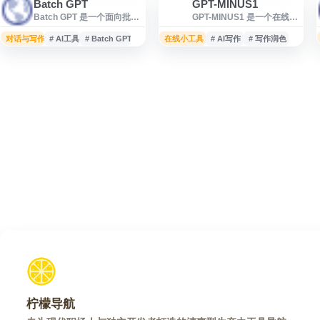
Batch GPT
GPT-MINUS1
Batch GPT 是一个面向批量
GPT-MINUS1 是一个在线文
文本处理的 AI 工具网站，旨
本改写工具，主要用于将输
在帮助用户通过 GPT 技术提
入内容中的部分词语替换为
对话与写作
# AI工具
# Batch GPT
在线小工具
# AI写作
# 写作润色
升内容处理效率。平台可用
近义词，以生成不同表达版
于批量生成、改写、整理或
本。用户可直接在网页中粘
分析文本，适合内容创作、
贴文本并进行转换，适用于
营销、数据整理、办公自动
文案调整、内容改写、写作
化等场景。用户可通过网页
润色等场景。网站操作简
方式快速处理多条文本任
单，无需复杂设置，适合需
务，减少重复操作，提高工
要快速获得替代表达的用户
作效率。
参考使用。
柠檬导航