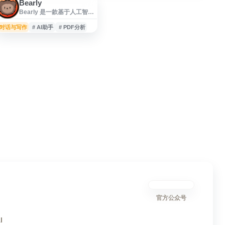
Bearly
Bearly 是一款基于人工智能
的阅读、写作与信息处理工
具，旨在帮助用户更高效地
对话与写作
# AI助手
# PDF分析
总结文章、生成内容、改写
文本和分析资料。网站提供
面向个人与团队的 AI 助手功
能，可用于快速理解网页、
PDF、研究资料和日常文
档，适合内容创作者、研究
人员、学生及办公用户提升
信息处理效率。
官方公众号
I