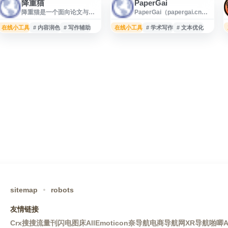
降重猫
PaperGai
降重猫是一个面向论文与文
PaperGai（papergai.cn）
本处理场景的网站，提供与
是一个面向论文写作与文本
论文降重、文本改写等相关
处理需求的网站，提供与论
在线小工具
# 内容润色
# 写作辅助
在线小工具
# 学术写作
# 文本优化
的在线服务信息。平台适合
文检测、改写、查重辅助等
有论文重复率优化、表达调
相关的信息与服务入口。网
整和内容润色需求的用户参
站适合学生、教师及科研写
考使用，帮助用户了解文本
作者在论文整理、文本优化
降重工具的功能与应用方
和学术写作准备过程中作为
式。网站页面简洁，便于快
参考工具使用。用户可通过
速访问相关服务入口。
该站了解相关功能与使用方
式，辅助提升论文内容规范
性与写作效率。
sitemap
robots
友情链接
Crx搜搜
流量刊
闪电图床
AllEmoticon
奈导航
电商导航网
XR导航
啪唧A