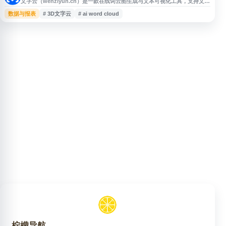
文字云（wenziyun.cn）是一款在线词云图生成与文本可视化工具，支持文字
生成图片、图生图、AI 词云、3D 文字云动画、动态文字词云视频生成等功
数据与报表
# 3D文字云
# ai word cloud
能。网站提供在线分词、词频统计、词频分析、图片抠图生成词云等服务，适
用于品牌设计、运营推广、教学课件、数据分析、活动海报等场景，帮助用户
快速制作关键词词云和可视化文字设计。
柠檬导航