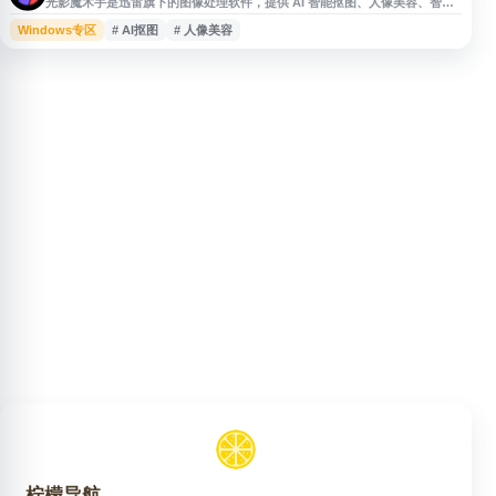
光影魔术手是迅雷旗下的图像处理软件，提供 AI 智能抠图、人像美容、智能
调色、批处理、证件照排版冲印等功能。软件操作简便，适合摄影爱好者及日
Windows专区
# AI抠图
# 人像美容
常图片处理用户使用，可用于照片美化、色彩调整、批量处理和证件照制作等
场景。
柠檬导航