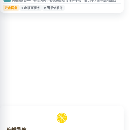
Portico 是一个专业的数字资源长期保存服务平台，致力于为图书馆和出版商
提供可靠且经济的电子资源归档解决方案。该平台由 Ithaka 组织运营，专注
云盘网盘
# 出版商服务
# 图书馆服务
于学术期刊、电子书和数字化藏品的永久保存，确保这些重要的学术资源在出
版商网站无法访问时仍可持续获取。Portico 采用标准化的保存流程和技术框
架，与全球众多出版商和学术机构合作，建立了覆盖多学科领域的数字资
柠檬导航