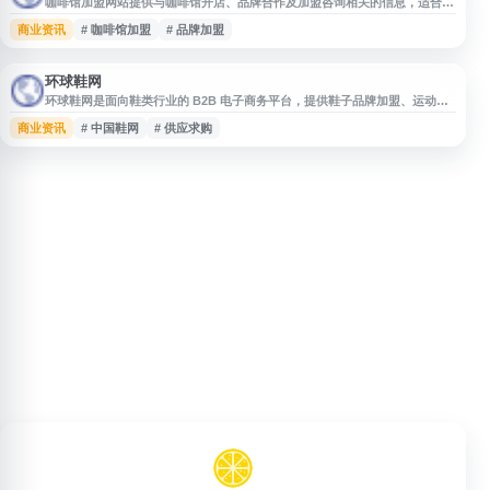
咖啡馆加盟网站提供与咖啡馆开店、品牌合作及加盟咨询相关的信息，适合关
注咖啡行业创业、门店经营和项目选择的用户参考。网站内容可帮助用户了解
商业资讯
# 咖啡馆加盟
# 品牌加盟
咖啡馆加盟的基本方向、合作模式及相关服务入口，为咖啡店投资与运营决策
提供初步信息支持。
环球鞋网
环球鞋网是面向鞋类行业的 B2B 电子商务平台，提供鞋子品牌加盟、运动
鞋、休闲鞋、皮鞋、女鞋、男鞋、童鞋等鞋类产品信息，并涵盖鞋材辅料、鞋
商业资讯
# 中国鞋网
# 供应求购
机模具等产业链供应资源。网站同时发布鞋业产经资讯、行业新闻及供应求购
信息，为鞋类生产厂家、经销商、贸易商和相关从业者提供产品展示、商机对
接与行业信息参考服务。