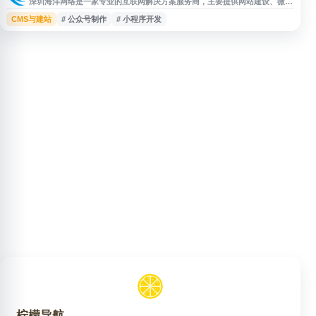
深圳海洋网络是一家专业的互联网解决方案服务商，主要提供网站建设、微信
小程序开发、公众号设计制作等服务。公司拥有完善的服务体系和详细的技术
CMS与建站
# 公众号制作
# 小程序开发
文档支持，致力于为企业和个人提供高质量的数字化解决方案。业务涵盖企业
官网搭建、小程序定制开发、微信公众号运营等领域，帮助客户实现线上业务
拓展和品牌数字化转型。提供专业的技术咨询和售后服务，联系电话：4006-
880844。
柠檬导航