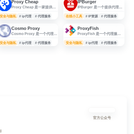
Proxy Cheap
IPBurger
Proxy Cheap 是一家提供经
IPBurger 是一个提供代理与
济型代理服务的平台，面向
网络访问相关服务的平台，
需要控制成本的个人用户、
面向需要稳定 IP 资源、账号
安全与隐私
# ip代理
# 代理服务
在线小工具
# IP资源
# 代理服务
开发者和企业团队。网站提
管理、数据访问或隐私保护
供多种代理解决方案，适用
的用户。网站支持用户登录
Cosmo Proxy
ProxyFish
于网络访问、数据采集、账
与服务管理，可用于查看、
Cosmo Proxy 是一个代理服
ProxyFish 是一个代理服务
号管理、市场调研等常见代
购买和配置相关网络产品。
务相关网站，提供面向网络
相关网站，面向需要网络代
理使用场景。其服务强调价
适合跨境业务、市场调研、
访问、数据采集、账号管理
理、IP 资源或代理工具的用
安全与隐私
格友好与可用性，帮助用户
# ip代理
# 代理服务
安全与隐私
自动化工具及个人网络安全
# ip代理
# 代理服务
等场景的代理资源与连接支
户提供信息与服务入口。网
在预算有限的情况下获取代
场景参考使用。
持。网站可用于了解其代理
站可用于了解代理产品、适
理资源。用户可通过官网了
产品、服务能力、使用方式
用场景及相关功能，适合跨
解不同代理产品、套餐价
及相关配置入口，适合需要
境业务、数据采集、账号管
格、使用方式及相关支持信
稳定网络代理、跨区域访问
理、网络测试等场景的用户
息，适合正在寻找低成本代
或业务测试支持的用户参
参考。导航页收录
理服务的用户参
考。
ProxyFish，便于用户快速访
问其官网并获取最新服务信
息。
官方公众号
I