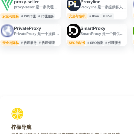
proxy-seller
Proxyline
proxy-seller 是一家代理服
Proxyline 是一家提供私人代
务平台，提供住宅代理、ISP
理服务器服务的平台，支持
代理、数据中心 IPv4/IPv6 代
购买独享和共享代理，涵盖
安全与隐私
# ISP代理
# 代理服务
安全与隐私
# IPv4
# IPv6
理以及轮换移动 4G/5G 代
IPv4 与 IPv6 代理资源。网站
理，适用于社交媒体管理、
面向需要网络访问、数据采
PrivateProxy
SmartProxy
在线游戏、SEO、数据采
集、账号管理等代理使用场
PrivateProxy 是一个提供代
SmartProxy 是一个提供代
集、账号运营等场景。网站
景的用户，提供多种代理类
理服务管理与访问的平台，
理与数据采集相关服务的平
支持按用途和代理类型选择
型选择，并配有 24/7 技术支
面向需要使用私有代理进行
台，面向跨境电商、市场调
安全与隐私
方案，强调私有代理资源与
# 代理服务
# 代理管理
SEO与站长
持。Proxyline 以在线购买和
# SEO监测
# 代理服务
网络连接、数据访问或账号
研、广告验证、SEO 监测等
多地区覆盖，适合需要稳定
按需配置为主要特点，用户
运营等场景的用户。网站支
场景。网站提供住宅代理、
网络访问、匿名连接或多账
可根据用途选择合适的代理
持通过在线应用入口进行账
数据中心代理、移动代理等
号环境的个人与企业用户参
方案。
户登录、代理资源查看与相
产品，并支持按需求选择不
考。
关配置管理，便于用户集中
同代理类型与套餐。用户可
管理代理服务。平台适合对
通过 SmartProxy 获取网络
网络连接稳定性、独立性和
访问、公开数据抓取和自动
隐私访问有需求的个人或团
化工具支持，适合需要稳定
队使用。
代理资源与数据采集能力的
个人和企业参考使用。
柠檬导航