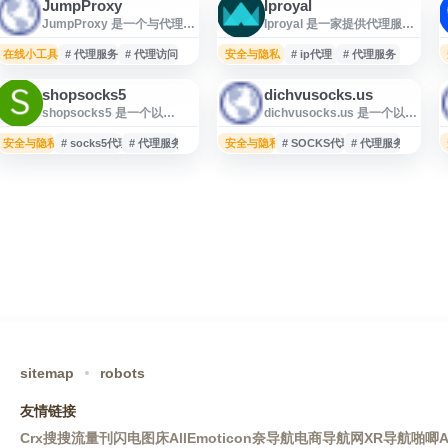
JumpProxy
Iproyal
JumpProxy 是一个与代理服
Iproyal 是一家提供代理服务
务相关的网站，提供代理访
的平台，面向个人和企业用
问、网络连接与相关工具信
户提供可自助管理的代理解
在线小工具
# 代理服务
# 代理访问
安全与隐私
# ip代理
# 代理服务
息。用户可通过该网站了解
决方案。其服务特点包括无
代理服务的使用方式、功能
需长期合同、流量不过期、
shopsocks5
dichvusocks.us
特点及适用场景，适合需要
支持按需购买与灵活使用，
shopsocks5 是一个以
dichvusocks.us 是一个以
进行网络访问管理、连接测
适用于网络数据采集、市场
SOCKS5 代理相关服务为主
Socks 代理相关服务为主题
试或代理配置参考的用户浏
调研、广告验证、账号管理
题的网站，提供面向网络访
的网站，面向需要代理连
安全与隐私
览。
# socks5代理
# 代理服务
安全与隐私
及跨区域访问等场景。用户
# SOCKS代理
# 代理服务
问、账号管理、数据采集等
接、网络访问配置或相关工
可通过官网了解不同类型代
场景的代理资源信息。网站
具信息的用户。网站名称体
理产品、价格方案和使用方
内容围绕 SOCKS5 代理的购
现其服务方向，适合用于了
式，并根据业务需求选择合
买、使用与服务支持展开，
解 Socks 代理资源、访问方
适的代理服务。
适合需要了解代理类型、连
式及相关网络应用场景。用
接方式和应用场景的用户参
户在使用前可进一步查看官
考。由于页面公开资料有
网提供的服务说明、价格、
限，建议访问者在使用前进
支持协议和使用规则，以确
一步核实服务说明、价格、
认是否符合自身需求。
可用性及隐私安全政策。
sitemap
robots
友情链接
Crx搜搜
流量刊
闪电图床
AllEmoticon
奈导航
电商导航网
XR导航
啪唧A