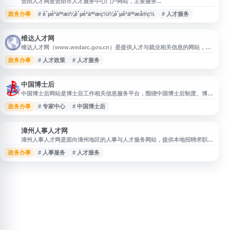
贵阳人才网是贵阳市人才服务中心门户网站，主要服务...
政务办事
# è´µé³äººæï¼è´µé³äººæç½ï¼è´µé³äººæå®ç½
# 人才服务
维达人才网
维达人才网（www.wedarc.gov.cn）是提供人才与就业相关信息的网站，面
向求职者、用人单位及关注人才服务的用户，便于查询招聘信息、人才政策、
政务办事
# 人才政策
# 人才服务
就业服务和相关通知公告等内容。网站可作为了解当地人才工作、招聘动态与
公共服务信息的参考入口。
中国博士后
中国博士后网站是博士后工作相关信息服务平台，围绕中国博士后制度、博士
后科研流动站与工作站、博士后基金及政策通知等内容提供信息发布与查询服
政务办事
# 专家中心
# 中国博士后
务。网站涉及人力资源和社会保障部留学人员和专家服务中心、中国博士后科
学基金会等相关工作信息，适合博士后研究人员、设站单位及科研管理人员了
解政策动态、申报事项和服务资源。
漳州人事人才网
漳
漳州人事人才网是面向漳州地区的人事与人才服务网站，提供本地招聘求职、
人才信息、就业资讯及相关人力资源服务入口。网站适合求职者了解漳州就业
政务办事
# 人事服务
# 人才服务
机会、查询招聘信息，也可供用人单位发布岗位、获取人才服务支持，是关注
漳州人才招聘与人事服务信息的实用平台。