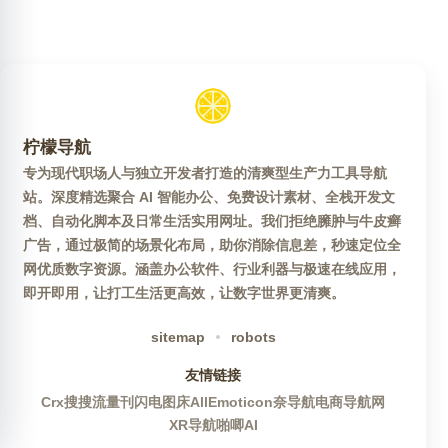
柠檬导航
专为现代职场人与独立开发者打造的清爽型生产力工具导航
站。深度精选聚合 AI 智能办公、免费设计素材、全栈开发文
档、自动化脚本及日常生活实用网址。我们拒绝臃肿与牛皮癣
广告，通过极简的场景化布局，助你消除信息差，秒速定位全
网优质数字资源。涵盖办公软件、行业利器与极速在线应用，
即开即用，让打工生活更高效，让数字世界更清爽。
sitemap
robots
友情链接
Crx搜搜
流量刊
闪电图床
AllEmoticon
奈导航
电商导航网
XR导航
啪唧AI