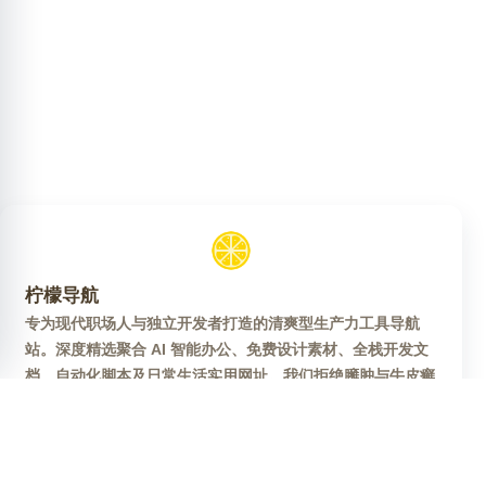
柠檬导航
专为现代职场人与独立开发者打造的清爽型生产力工具导航
站。深度精选聚合 AI 智能办公、免费设计素材、全栈开发文
档、自动化脚本及日常生活实用网址。我们拒绝臃肿与牛皮癣
广告，通过极简的场景化布局，助你消除信息差，秒速定位全
网优质数字资源。涵盖办公软件、行业利器与极速在线应用，
即开即用，让打工生活更高效，让数字世界更清爽。